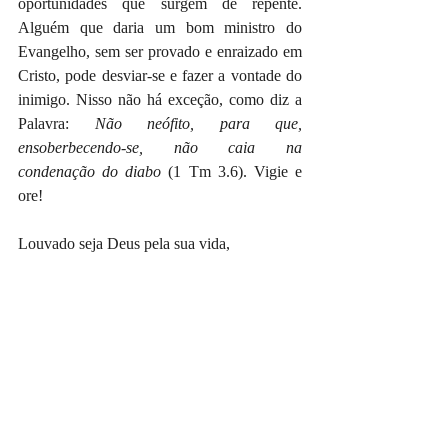
oportunidades que surgem de repente. 
Alguém que daria um bom ministro do 
Evangelho, sem ser provado e enraizado em 
Cristo, pode desviar-se e fazer a vontade do 
inimigo. Nisso não há exceção, como diz a 
Palavra: 
Não neófito, para que, 
ensoberbecendo-se, não caia na 
condenação do diabo
 (1 Tm 3.6). Vigie e 
ore!
Louvado seja Deus pela sua vida, 
Erik Santana
#eriksantana
#devocional
#palavradodia
#fé
#jesus
#pãodiário