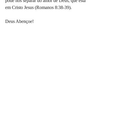
pode nos separar do amor de Deus, que está 
em Cristo Jesus (Romanos 8:38-39).
Deus Abençoe!
Pastor Erik Santana