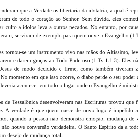
enderam que a Verdade os libertaria da idolatria, a qual é rep
eram de todo o coração ao Senhor. Sem dúvida, eles cometi
tar culto a ídolos leva a outros pecados. No entanto, por ca
eram, serviram de exemplo para quem ouve o Evangelho (1 T
ses tornou-se um instrumento vivo nas mãos do Altíssimo, lev
narem e darem graças ao Todo-Poderoso (1 Ts 1.1-3). Eles nã
 Jesus de modo decidido e firme, como também tiveram z
No momento em que isso ocorre, o diabo perde o seu poder d
deveria acontecer em todo o lugar onde o Evangelho é minist
os de Tessalônica desenvolveram nas Escrituras provou que fo
e. A verdade é que quem nasce de novo logo é impelido a 
anto, quando a pessoa não demonstra emoção, mudança de v
s, não houve conversão verdadeira. O Santo Espírito dá a tod
um desejo de mudança total.