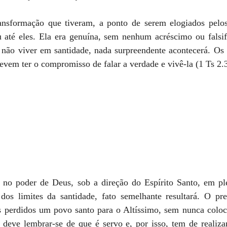
ansformação que tiveram, a ponto de serem elogiados pelos 
té eles. Ela era genuína, sem nenhum acréscimo ou falsifi
 não viver em santidade, nada surpreendente acontecerá. Os 
evem ter o compromisso de falar a verdade e vivê-la (1 Ts 2.3
 no poder de Deus, sob a direção do Espírito Santo, em pl
os limites da santidade, fato semelhante resultará. O pr
os perdidos um povo santo para o Altíssimo, sem nunca coloca
 deve lembrar-se de que é servo e, por isso, tem de realiza