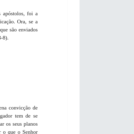
apóstolos, foi a 
cação. Ora, se a 
que são enviados 
-8).
ena convicção de 
egador tem de se 
r os seus planos 
r o que o Senhor 