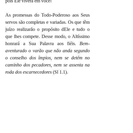
pois Ele viverá em você!
As promessas do Todo-Poderoso aos Seus 
servos são completas e variadas. Os que têm 
juízo realizarão o propósito dEle e tudo o 
que lhes compete. Desse modo, o Altíssimo 
honrará a Sua Palavra aos fiéis. 
Bem-
aventurado o varão que não anda segundo 
o conselho dos ímpios, nem se detém no 
caminho dos pecadores, nem se assenta na 
roda dos escarnecedores
 (Sl 1.1).
Pastor Erik Santana
#eriksantana
#devocional
#palavradodia
#fé
#jesus
#evangelhoportugal
#igrejaevangelicaportugal