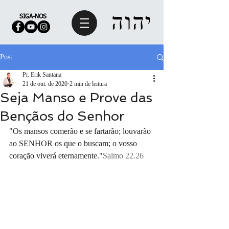
SIGA-NOS
Post
Pr. Erik Santana
21 de out. de 2020
2 min de leitura
Seja Manso e Prove das
Bençãos do Senhor
"Os mansos comerão e se fartarão; louvarão 
ao SENHOR os que o buscam; o vosso 
coração viverá eternamente."
Salmo 22.26