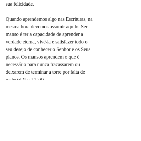
sua felicidade.
Quando aprendemos algo nas Escrituras, na 
mesma hora devemos assumir aquilo. Ser 
manso é ter a capacidade de aprender a 
verdade eterna, vivê-la e satisfazer todo o 
seu desejo de conhecer o Senhor e os Seus 
planos. Os mansos aprendem o que é 
necessário para nunca fracassarem ou 
deixarem de terminar a torre por falta de 
material (Lc 14.28).
#eriksantana
#devocionaldodia
#livroanovacriatura
#livroasquatrotorres
#devocional