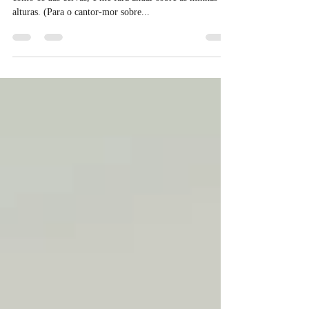
O Senhor Deus é a minha força, e fará os meus pés
como os das cervas, e me fará andar sobre as minhas
alturas. (Para o cantor-mor sobre...