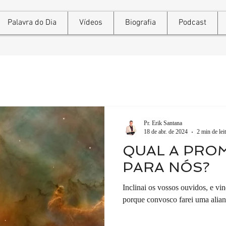
Palavra do Dia
Vídeos
Biografia
Podcast
Pr. Erik Santana
18 de abr. de 2024
2 min de lei
QUAL A PRO
PARA NÓS?
Inclinai os vossos ouvidos, e vi
porque convosco farei uma alian