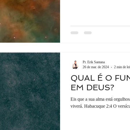
Pr. Erik Santana
26 de mar. de 2024
2 min de lei
QUAL É O FU
EM DEUS?
Eis que a sua alma está orgulhosa
viverá. Habacuque 2:4 O versícu