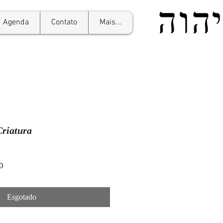
Agenda
Contato
Mais...
Criatura
Preço
0
promocional
Esgotado