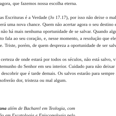
e agora, que fazemos nossa escolha eterna.
as Escrituras é a Verdade (Jo 17.17), por isso não deixe o ma
erá uma nova chance. Quem não acertar agora o seu destino e
e não há mais nenhuma oportunidade de se salvar. Quando al
nto fala ao seu coração, e, nesse momento, a resolução que ele
e. Triste, porém, de quem despreza a oportunidade de ser sal
certeza de onde estará por todos os séculos, não está salvo, 
stemunho do Senhor em seu interior. Cuidado para não deixar 
, descobrir que é tarde demais. Os salvos estarão para sempre 
sofrerão dor, tristeza ou mal algum.
ana
 além de Bacharel em Teologia, com 
ão em Escatologia e Episcopologia pelo 