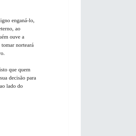
ligno enganá-lo, 
terno, ao 
guém ouve a 
 tomar norteará 
vo.
visto que quem 
sua decisão para 
ao lado do 