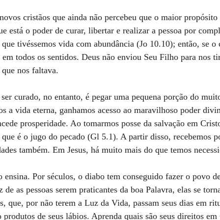
ovos cristãos que ainda não percebeu que o maior propósito 
ue está o poder de curar, libertar e realizar a pessoa por comp
 que tivéssemos vida com abundância (Jo 10.10); então, se o 
a em todos os sentidos. Deus não enviou Seu Filho para nos ti
 que nos faltava.
a ser curado, no entanto, é pegar uma pequena porção do mui
os a vida eterna, ganhamos acesso ao maravilhoso poder divi
oncede prosperidade. Ao tomarmos posse da salvação em Crist
que é o jugo do pecado (Gl 5.1). A partir disso, recebemos p
uldades também. Em Jesus, há muito mais do que temos necess
o ensina. Por séculos, o diabo tem conseguido fazer o povo 
 de as pessoas serem praticantes da boa Palavra, elas se torna
s, que, por não terem a Luz da Vida, passam seus dias em ritu
o produtos de seus lábios. Aprenda quais são seus direitos em 