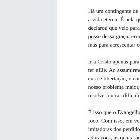
Há um contingente de n
a vida eterna. É nela q
declarou que veio para
posse dessa graça, err
mas para acrescentar o
Ir a Cristo apenas par
ter nEle. Ao assumirm
cura e libertação, e c
nosso problema maior, 
resolver outras dific
É isso que o Evangelh
foco. Com isso, em vez
imitadoras dos perdido
adorações, as quais sã