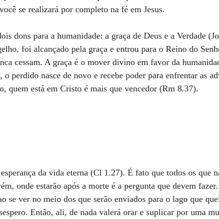
 você se realizará por completo na fé em Jesus.
dois dons para a humanidade: a graça de Deus e a Verdade (J
lho, foi alcançado pela graça e entrou para o Reino do Senho
nunca cessam. A graça é o mover divino em favor da humanida
 o perdido nasce de novo e recebe poder para enfrentar as adv
sso, quem está em Cristo é mais que vencedor (Rm 8.37).
esperança da vida eterna (Cl 1.27). É fato que todos os que 
orém, onde estarão após a morte é a pergunta que devem fazer
 ao se ver no meio dos que serão enviados para o lago que qu
sespero. Então, ali, de nada valerá orar e suplicar por uma m