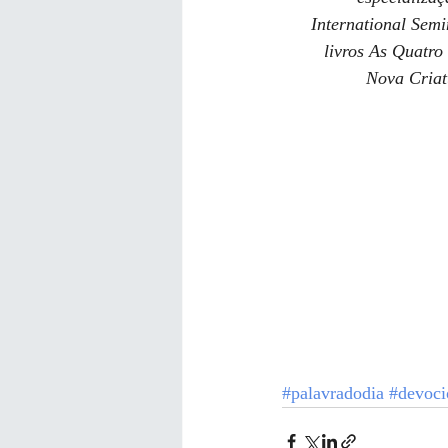
International Semi
livros As Quatro
Nova Criat
#palavradodia
#devoci