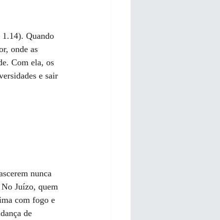
o 1.14). Quando 
r, onde as 
de. Com ela, os 
ersidades e sair 
nascerem nunca 
. No Juízo, quem 
eima com fogo e 
udança de 