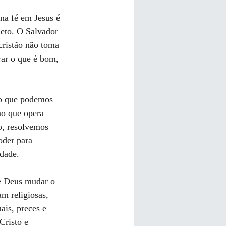
na fé em Jesus é 
leto. O Salvador 
cristão não toma 
rar o que é bom, 
to que podemos 
no que opera 
o, resolvemos 
oder para 
idade.
de Deus mudar o 
m religiosas, 
ais, preces e 
Cristo e 