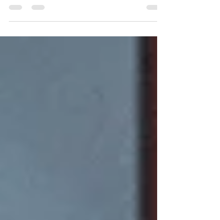
também vosso Pai vos não perdoará as vossas ofensas.
Mateus 6:15 Há advertências de Jesus que soam como
um sussurro amoroso, enquanto outras chegam até nós
como um trovão que desperta a alma. Mateus 6:15
pertence à segunda categoria. Ele diz: “Mas se não
perdoardes aos homens as suas ofensas, também vosso
Pai não vos perdoará as vossas.” É uma declaração que
atravessa nosso orgulho e nos confronta com a realidade
espiritu