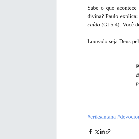
Sabe o que acontece 
divina? Paulo explica:
caído
 (Gl 5.4). Você d
Louvado seja Deus pela
B
p
#eriksantana
#devocio