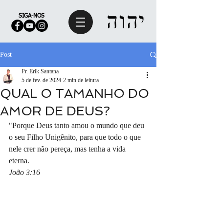
SIGA-NOS
Post
Pr. Erik Santana
5 de fev. de 2024
2 min de leitura
QUAL O TAMANHO DO
AMOR DE DEUS?
"Porque Deus tanto amou o mundo que deu 
o seu Filho Unigênito, para que todo o que 
nele crer não pereça, mas tenha a vida 
eterna.
João 3:16