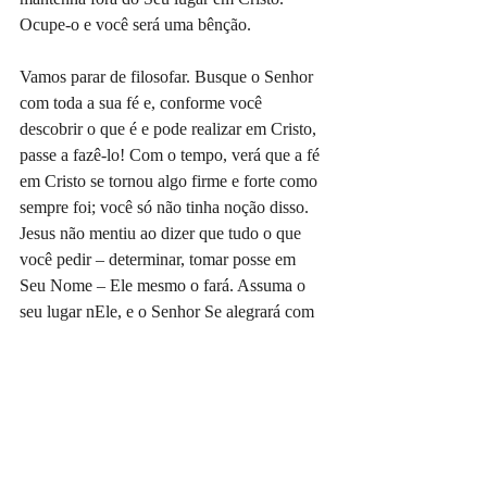
Ocupe-o e você será uma bênção.
Vamos parar de filosofar. Busque o Senhor 
com toda a sua fé e, conforme você 
descobrir o que é e pode realizar em Cristo, 
passe a fazê-lo! Com o tempo, verá que a fé 
em Cristo se tornou algo firme e forte como 
sempre foi; você só não tinha noção disso. 
Jesus não mentiu ao dizer que tudo o que 
você pedir – determinar, tomar posse em 
Seu Nome – Ele mesmo o fará. Assuma o 
seu lugar nEle, e o Senhor Se alegrará com 
você.
#eriksantana
#devocionaldodia
#livroanovacriatura
#livroasquatrotorres
#devocional