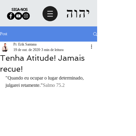
SIGA-NOS
Post
Pr. Erik Santana
19 de out. de 2020
3 min de leitura
Tenha Atitude! Jamais
recue!
"Quando eu ocupar o lugar determinado, 
julgarei retamente."
Salmo 75.2