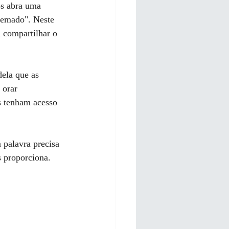
s abra uma 
lgemado". Neste 
 compartilhar o 
ela que as 
 orar 
s tenham acesso 
 palavra precisa 
s proporciona. 