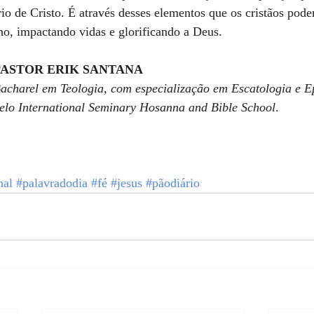
io de Cristo. É através desses elementos que os cristãos pod
ho, impactando vidas e glorificando a Deus.
PASTOR ERIK SANTANA
acharel em Teologia, com especialização em Escatologia e E
elo International Seminary Hosanna and Bible School
. 
nal
#palavradodia
#fé
#jesus
#pãodiário