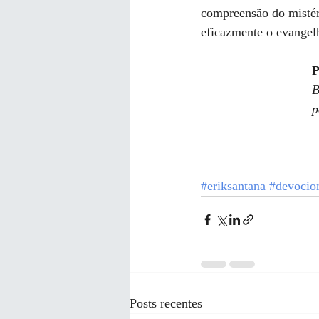
compreensão do mistér
eficazmente o evangel
B
p
#eriksantana
#devocio
Posts recentes