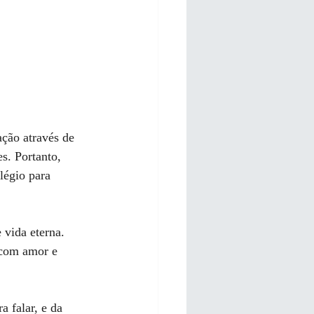
ação através de 
s. Portanto, 
légio para 
vida eterna. 
 com amor e 
 falar, e da 